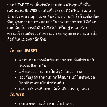
บอล UFABET จะเห็นว่ามีความชัดเจนในจุดแข็งที่ไม่
เหมือนกัน ฝั่ง W88 จะเน้นเรื่องระบบที่ลื่นไหล โหลดไว
ไม่มีสะดุด ส่วนยูฟ่าเบทกลับสร้างความมั่นใจด้วยชื่อเสียง
ที่อยู่คู่วงการมานาน แถมยังมีความหลากหลายให้เลือก
แบบเต็มอิ่ม การตัดสินใจจึงไม่ได้ขึ้นอยู่กับแค่เรื่อง
ความเร็ว แต่ยังรวมถึงความครอบคลุมและความน่าเชื่อ
ถือที่ผู้เล่นมองหาอีกด้วย
เว็บบอล UFABET
ครอบคลุมการเดิมพันหลากหลาย ทั้งกีฬา คาสิ
โนรวมถึงเกมอื่นๆ
มีชื่อเสียงยาวนาน เป็นที่รู้จักในวงกว้าง
รองรับผู้เล่นจำนวนมากได้สบาย แม้ในช่วงบอล
ใหญ่ที่คนออนไลน์พร้อมกัน
เหมาะกับคนที่อยากได้เว็บเดียวครบทุกแนว
เว็บ W88
เด่นเรื่องความเร็ว หน้าเว็บโหลดไว