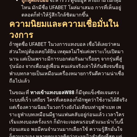
ถูกพูดถึงบ่อย
จะหารีวิว ดูข้อมูล หรือถามในกลุ่ม
ไหน มักมีชื่อ UFABET โผล่มาเสมอ การที่เห็นอยู่
ตลอดก็ทำให้รู้สึกใกล้ชิดมากขึ้น
ความนิยมและความเชื่อมั่นใน
วงการ
ถ้าพูดชื่อ UFABET ในวงการแทงบอล เชื่อได้เลยว่าคน
ส่วนใหญ่ต้องเคยได้ยิน เหตุผลไม่ใช่แค่เพราะเว็บเปิดมา
นาน แต่เป็นเพราะมีการบอกต่อกันมาเรื่อยๆ จากรุ่นพี่สู่
รุ่นน้อง จากเพื่อนสู่เพื่อน คนเล่นจริงเล่าให้กันฟังจนชื่อยู
ฟ่าเบทกลายเป็นเหมือนเครื่องหมายการันตีความน่าเชื่อ
ถือไปแล้ว
ในขณะที่
ทางเข้าแทงบอลW88
ก็มีจุดแข็งชัดเจนตรง
ระบบที่เร็ว เสถียร ใครที่เคยลองก็มักพูดว่าใช้งานได้ดีจริง
แต่เรื่องความนิยมในวงกว้างยังไม่เทียบเท่ายูฟ่าเบท เพ
ราะยูฟ่าเบทเหมือนมีฐานแฟนคลับอยู่ก่อนแล้ว เวลาใคร
เริ่มแทงบอลครั้งแรก ก็มักจะเจอคนรอบตัวแนะนำเว็บนี้
ก่อนเสมอ พอมีคนจำนวนมากเลือกใช้ ความรู้สึกมั่นใจ
ก็ตามมาเอง หลายคนอาจคิดว่าระบบไวสำคัญที่สุด แต่