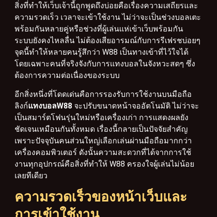
สิ่งที่ทำให้เว็บเจ้านี้ถูกพูดถึงบ่อยคือเรื่องความเสถียรและ
ความรวดเร็ว เวลาจะเข้าใช้งาน ไม่ว่าจะเป็นช่วงบอลเตะ
พร้อมกันหลายคู่หรือช่วงที่ผู้เล่นแห่เข้าเว็บพร้อมกัน
ระบบยังคงไหลลื่น ไม่ต้องเสียอารมณ์กับการรีเฟรชบ่อยๆ
จุดนี้ทำให้หลายคนรู้สึกว่า W88 เป็นทางเข้าที่ไว้ใจได้
โดยเฉพาะคนที่จริงจังกับการแทงบอลในจังหวะสดๆ ซึ่ง
ต้องการความต่อเนื่องของระบบ
อีกสิ่งหนึ่งที่โดดเด่นคือการรองรับการใช้งานบนมือถือ
ลิงก์
แทงบอลW88
จะปรับขนาดหน้าจออัตโนมัติ ไม่ว่าจะ
เป็นสมาร์ตโฟนรุ่นใหม่หรือเครื่องเก่า การแสดงผลยัง
ชัดเจนเหมือนกันทั้งหมด เรื่องนี้กลายเป็นปัจจัยสำคัญ
เพราะปัจจุบันคนส่วนใหญ่เลือกเล่นผ่านมือถือมากกว่า
เครื่องคอมพิวเตอร์ ดังนั้นความสะดวกที่ได้จากการใช้
งานทุกอุปกรณ์คือสิ่งที่ทำให้ W88 ครองใจผู้เล่นไม่น้อย
เลยทีเดียว
ความรวดเร็วของหน้าเว็บและ
การเข้าใช้งาน