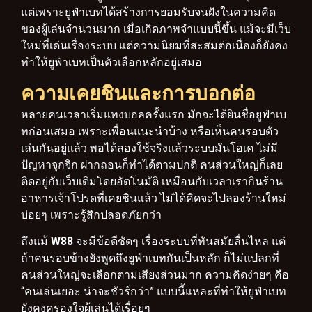
แต่เพราะยูฟ่าเบทได้สร้างการยอมรับจนฝังในความคิด
ของผู้เล่นจำนวนมาก เมื่อเกิดภาพจำแบบนี้ขึ้น แม้จะมีเว็บ
ใหม่ที่เด่นเรื่องระบบ แต่ความนิยมที่สะสมต่อเนื่องก็ยังคง
ทำให้ยูฟ่าเบทเป็นตัวเลือกหลักอยู่เสมอ
ความเคยชินและการบอกต่อ
หลายคนเวลาเริ่มแทงบอลครั้งแรก มักจะได้ยินชื่อยูฟ่าเบ
ทก่อนเสมอ เพราะเพื่อนแนะนำบ้าง หรือเห็นคนรอบตัว
เล่นกันอยู่แล้ว พอได้ลองใช้จริงแล้วระบบมันโอเค ไม่มี
ปัญหาจุกจิก ฝากถอนก็ทำได้ตามปกติ คนส่วนใหญ่ก็เลย
ติดอยู่กับเว็บเดิมโดยอัตโนมัติ เหมือนกับเวลาเรากินร้าน
อาหารเจ้าโปรดที่เคยชินแล้ว ไม่ได้คิดจะไปลองร้านใหม่
บ่อยๆ เพราะรู้สึกปลอดภัยกว่า
ถึงแม้
W88
จะมีข้อดีชัดๆ เรื่องระบบที่ทันสมัยลื่นไหล แต่
ถ้าคนรอบข้างยังพูดถึงยูฟ่าเบทกันเป็นหลัก ก็ไม่แปลกที่
คนส่วนใหญ่จะเลือกตามเสียงส่วนมาก ความคิดง่ายๆ คือ
“คนเล่นเยอะ น่าจะชัวร์กว่า” แบบนี้แหละที่ทำให้ยูฟ่าเบท
ยังคงครองใจผู้เล่นได้เรื่อยๆ