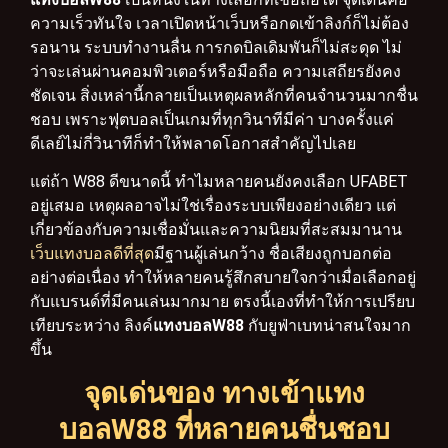
ความเร็วทันใจ เวลาเปิดหน้าเว็บหรือกดเข้าลิงก์ก็ไม่ต้อง
รอนาน ระบบทำงานลื่น การกดบิลเดิมพันก็ไม่สะดุด ไม่
ว่าจะเล่นผ่านคอมพิวเตอร์หรือมือถือ ความเสถียรยังคง
ชัดเจน สิ่งเหล่านี้กลายเป็นเหตุผลหลักที่คนจำนวนมากชื่น
ชอบ เพราะฟุตบอลเป็นเกมที่ทุกวินาทีมีค่า บางครั้งแค่
ดีเลย์ไม่กี่วินาทีก็ทำให้พลาดโอกาสสำคัญไปเลย
แต่ถ้า W88 ดีขนาดนี้ ทำไมหลายคนยังคงเลือก UFABET
อยู่เสมอ เหตุผลอาจไม่ใช่เรื่องระบบเพียงอย่างเดียว แต่
เกี่ยวข้องกับความเชื่อมั่นและความนิยมที่สะสมมานาน
เว็บแทงบอลดีที่สุด
มีฐานผู้เล่นกว้าง ชื่อเสียงถูกบอกต่อ
อย่างต่อเนื่อง ทำให้หลายคนรู้สึกสบายใจกว่าเมื่อเลือกอยู่
กับแบรนด์ที่มีคนเล่นมากมาย ตรงนี้เองที่ทำให้การเปรียบ
เทียบระหว่าง ลิงค์
แทงบอลW88
กับยูฟ่าเบทน่าสนใจมาก
ขึ้น
จุดเด่นของ ทางเข้าแทง
บอลW88 ที่หลายคนชื่นชอบ