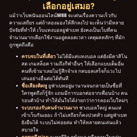
เลือกอยู่เสมอ?
แม้ว่าเว็บพนันออนไลน์
W88
จะเด่นเรื่องความเร็วกับ
ความเสถียร แต่ถ้าลองมองให้ลึกลงไป จะเห็นว่ามีหลาย
ปัจจัยที่ทำให้ เว็บแทงบอลยูฟ่าเบท ยังคงเป็นเว็บที่คน
จำนวนมากเลือกใช้งานอยู่ตลอดเวลา เหตุผลหลักๆ ที่มัก
ถูกพูดถึงคือ
ครบจบในที่เดียว
ไม่ได้มีแค่แทงบอล แต่ยังมีคาสิโน
สด เกมสล็อต รวมถึงกีฬาอื่นๆ ให้เลือกแบบเต็มอิ่ม
คนที่เข้ามาเลยไม่รู้สึกจำเจ กดบอลเสร็จก็แวะไป
เล่นอย่างอื่นต่อได้ทันที
ชื่อเสียงติดหู
ยูฟ่าเบทอยู่มานานจนกลายเป็นชื่อที่
ใครพูดถึงก็รู้จัก แถมมีการบอกต่อจากเพื่อนบ้าง คน
รอบตัวบ้าง ทำให้มั่นใจได้ง่ายกว่าการลองเว็บใหม่ๆ
ระบบรองรับคนจำนวนมาก
ช่วงบอลใหญ่ คนแห่
เข้าเว็บกันเยอะ ถ้าไม่เสถียรก็คงปวดหัว แต่ยูฟ่าเบท
ยังยืนได้ ระบบไม่ค่อยล่ม ทำให้หลายคนเล่นแล้ว
สบายใจ