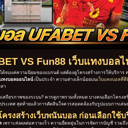
T VS Fun88 เว็บแทงบอลไหนค
ได้จบแค่ความนิยมของแบรนด์ แต่ต้องดูโครงสร้างการให้บริการ
แทงบอลออนไลน์
เป็นประจำ ความต่างเล็กน้อยบน
เว็บแทงบอลที่ดีท
วลา
หรือเสถียรภาพของระบบ? ควรดูภาพรวมทั้งหมด บางคนเลือกโครงส
งประเทศ สุดท้ายแล้วการตัดสินใจควรสอดคล้องกับรูปแบบการเล่
ักโครงสร้างเว็บพนันบอล ก่อนเลือกใช้บ
ล
เพราะส่งผลต่อความเร็ว ความยืดหยุ่นในการจัดการบัญชี รวมถึง