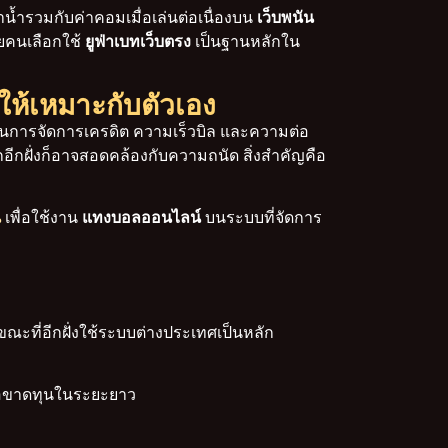
ำรวมกับค่าคอมเมื่อเล่นต่อเนื่องบน
เว็บพนัน
ายคนเลือกใช้
ยูฟ่าเบทเว็บตรง
เป็นฐานหลักใน
ห้เหมาะกับตัวเอง
การจัดการเครดิต ความเร็วบิล และความต่อ
อีกฝั่งก็อาจสอดคล้องกับความถนัด สิ่งสำคัญคือ
่
เพื่อใช้งาน
แทงบอลออนไลน์
บนระบบที่จัดการ
ะที่อีกฝั่งใช้ระบบต่างประเทศเป็นหลัก
ือขาดทุนในระยะยาว