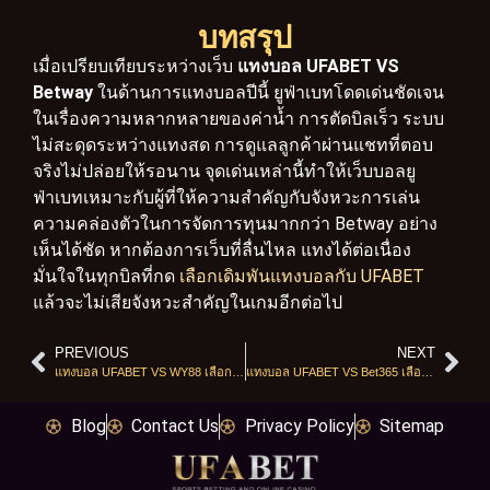
บทสรุป
เมื่อเปรียบเทียบระหว่างเว็บ
แทงบอล UFABET VS
Betway
ในด้านการแทงบอลปีนี้ ยูฟ่าเบทโดดเด่นชัดเจน
ในเรื่องความหลากหลายของค่าน้ำ การตัดบิลเร็ว ระบบ
ไม่สะดุดระหว่างแทงสด การดูแลลูกค้าผ่านแชทที่ตอบ
จริงไม่ปล่อยให้รอนาน จุดเด่นเหล่านี้ทำให้เว็บบอลยู
ฟ่าเบทเหมาะกับผู้ที่ให้ความสำคัญกับจังหวะการเล่น
ความคล่องตัวในการจัดการทุนมากกว่า Betway อย่าง
เห็นได้ชัด หากต้องการเว็บที่ลื่นไหล แทงได้ต่อเนื่อง
มั่นใจในทุกบิลที่กด
เลือกเดิมพันแทงบอลกับ UFABET
แล้วจะไม่เสียจังหวะสำคัญในเกมอีกต่อไป
PREVIOUS
NEXT
แทงบอล UFABET VS WY88 เลือกเว็บบอลออนไลน์ให้ถูก เว็บไหนคุ้มที่สุด
แทงบอล UFABET VS Bet365 เลือกเว็บตรงค่าน้ำคุ้ม โอนไว
Blog
Contact Us
Privacy Policy
Sitemap