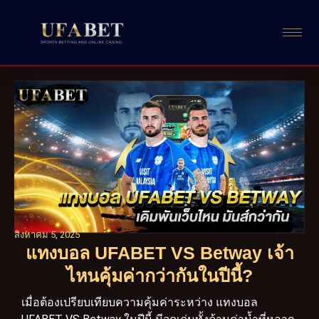
สิงหาคม 5, 2025
แทงบอล UFABET VS Betway เจ้า
ไหนคุ้มค่ากว่ากันในปีนี้?
เมื่อต้องเปรียบเทียบความคุ้มค่าระหว่าง
แทงบอล