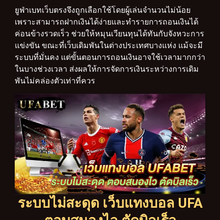
ยูฟ่าเบทเว็บตรงจึงถูกเลือกใช้โดยผู้เล่นจำนวนไม่น้อย
เพราะสามารถฝากเงินได้ง่ายและทำรายการถอนเงินได้
ค่อนข้างรวดเร็ว ช่วยให้หมุนเวียนทุนได้ทันกับจังหวะการ
แข่งขัน ขณะที่เว็บเดิมพันในต่างประเทศบางแห่ง แม้จะมี
ระบบที่มั่นคง แต่ขั้นตอนการถอนเงินอาจใช้เวลามากกว่า
ในบางช่วงเวลา ส่งผลให้การจัดการเงินระหว่างการเดิม
พันไม่คล่องตัวเท่าที่ควร
ระบบไม่สะดุด เว็บแทงบอล UFA