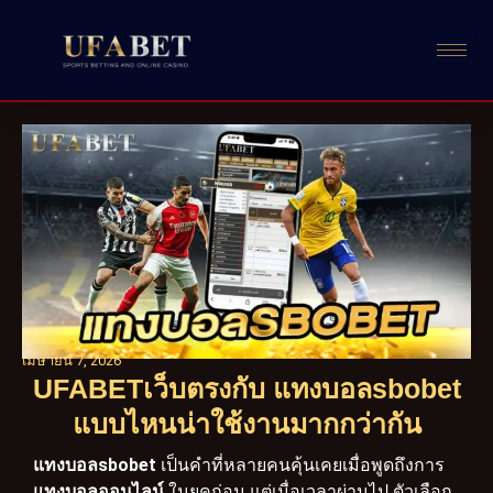
เมษายน 7, 2026
UFABETเว็บตรงกับ แทงบอลsbobet
แบบไหนน่าใช้งานมากกว่ากัน
แทงบอลsbobet
เป็นคำที่หลายคนคุ้นเคยเมื่อพูดถึงการ
แทงบอลออนไลน์
ในยุคก่อน แต่เมื่อเวลาผ่านไป ตัวเลือก