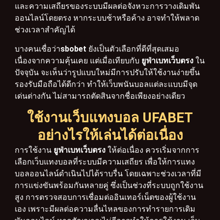
และความเสถียรของระบบมีผลต่อจังหวะการวางเดิมพัน
ออนไลน์โดยตรง หากระบบช้าหรือค้าง อาจทำให้พลาด
ช่วงเวลาสำคัญได้
บางคนเชื่อว่า
sbobet
ยังเป็นตัวเลือกที่ดีที่สุดเสมอ
เนื่องจากความคุ้นเคย แต่เมื่อเทียบกับ
ยูฟ่าเบทเว็บตรง
ใน
ปัจจุบัน จะเห็นว่ารูปแบบใหม่มีการปรับให้ใช้งานง่ายขึ้น
รองรับมือถือได้ดีกว่า ทำให้เว็บพนันบอลแต่ละแบบมีจุด
เด่นต่างกัน ไม่สามารถตัดสินจากชื่อเพียงอย่างเดียว
ใช้งานเว็บแทงบอล UFABET
อย่างไรให้เล่นได้ต่อเนื่อง
การใช้งาน
ยูฟ่าเบทเว็บตรง
ให้ต่อเนื่อง ควรเริ่มจากการ
เลือกเว็บแทงบอลที่ระบบมีความเสถียร เพื่อให้การแทง
บอลออนไลน์ดำเนินไปได้ราบรื่น โดยเฉพาะช่วงเวลาที่มี
การแข่งขันพร้อมกันหลายคู่ ซึ่งเป็นช่วงที่ระบบถูกใช้งาน
สูง
การตรวจสอบการเชื่อมต่ออินเทอร์เน็ตของผู้ใช้งาน
เอง เพราะมีผลต่อความลื่นไหลของการทำรายการเดิม