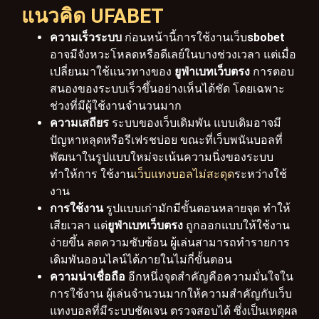
แนวคิด UFABET
ความเร็วระบบ
ก่อนหน้านี้การใช้งานเว็บ
sbobet
อาจมีจังหวะโหลดหรือดีเลย์ในบางช่วงเวลา แต่เมื่อ
เปลี่ยนมาใช้แนวทางของ
ยูฟ่าเบทเว็บตรง
การตอบ
สนองของระบบเร็วขึ้นอย่างเห็นได้ชัด โดยเฉพาะ
ช่วงที่มีผู้ใช้งานจำนวนมาก
ความเสถียร
ระบบของเว็บเดิมพัน แบบเดิมอาจมี
ปัญหาหลุดหรือรีเฟรชบ่อย ขณะที่เว็บพนันบอลที่
พัฒนาในรูปแบบใหม่จะเน้นความนิ่งของระบบ
ทำให้การ ใช้งาน
เว็บแทงบอลไม่สะดุด
ระหว่างใช้
งาน
การใช้งาน
รูปแบบเก่ามักมีขั้นตอนหลายจุด ทำให้
เสียเวลา แต่
ยูฟ่าเบทเว็บตรง
ถูกออกแบบให้ใช้งาน
ง่ายขึ้น ลดความซับซ้อน ผู้เล่นสามารถทำรายการ
เดิมพันออนไลน์ได้ภายในไม่กี่ขั้นตอน
ความน่าเชื่อถือ
อีกหนึ่งจุดสำคัญคือความมั่นใจใน
การใช้งาน ผู้เล่นจำนวนมากให้ความสำคัญกับเว็บ
แทงบอลที่มีระบบชัดเจน ตรวจสอบได้ ซึ่งเป็นเหตุผล