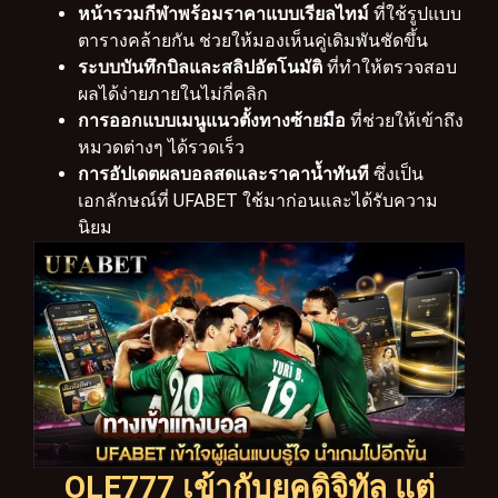
หน้ารวมกีฬาพร้อมราคาแบบเรียลไทม์
ที่ใช้รูปแบบ
ตารางคล้ายกัน ช่วยให้มองเห็นคู่เดิมพันชัดขึ้น
ระบบบันทึกบิลและสลิปอัตโนมัติ
ที่ทำให้ตรวจสอบ
ผลได้ง่ายภายในไม่กี่คลิก
การออกแบบเมนูแนวตั้งทางซ้ายมือ
ที่ช่วยให้เข้าถึง
หมวดต่างๆ ได้รวดเร็ว
การอัปเดตผลบอลสดและราคาน้ำทันที
ซึ่งเป็น
เอกลักษณ์ที่ UFABET ใช้มาก่อนและได้รับความ
นิยม
OLE777 เข้ากับยุคดิจิทัล แต่