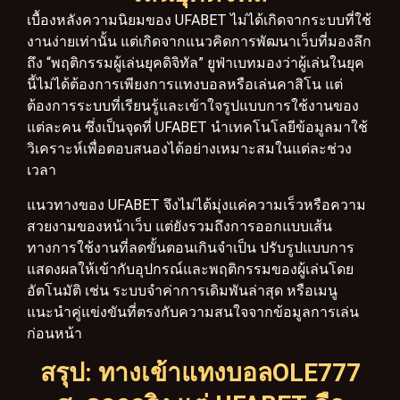
เบื้องหลังความนิยมของ UFABET ไม่ได้เกิดจากระบบที่ใช้
งานง่ายเท่านั้น แต่เกิดจากแนวคิดการพัฒนาเว็บที่มองลึก
ถึง “พฤติกรรมผู้เล่นยุคดิจิทัล” ยูฟ่าเบทมองว่าผู้เล่นในยุค
นี้ไม่ได้ต้องการเพียงการแทงบอลหรือเล่นคาสิโน แต่
ต้องการระบบที่เรียนรู้และเข้าใจรูปแบบการใช้งานของ
แต่ละคน ซึ่งเป็นจุดที่ UFABET นำเทคโนโลยีข้อมูลมาใช้
วิเคราะห์เพื่อตอบสนองได้อย่างเหมาะสมในแต่ละช่วง
เวลา
แนวทางของ UFABET จึงไม่ได้มุ่งแค่ความเร็วหรือความ
สวยงามของหน้าเว็บ แต่ยังรวมถึงการออกแบบเส้น
ทางการใช้งานที่ลดขั้นตอนเกินจำเป็น ปรับรูปแบบการ
แสดงผลให้เข้ากับอุปกรณ์และพฤติกรรมของผู้เล่นโดย
อัตโนมัติ เช่น ระบบจำค่าการเดิมพันล่าสุด หรือเมนู
แนะนำคู่แข่งขันที่ตรงกับความสนใจจากข้อมูลการเล่น
ก่อนหน้า
สรุป: ทางเข้าแทงบอลOLE777