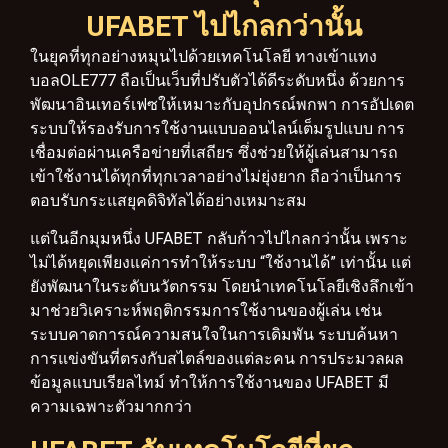
UFABET ไปไกลกว่านั้น
ในยุคที่ทุกอย่างหมุนไปด้วยเทคโนโลยี ทางเข้าแทง
บอลOLE777 ถือเป็นเว็บที่ปรับตัวได้ดีระดับหนึ่ง ด้วยการ
พัฒนาอินเทอร์เฟซให้เหมาะกับอุปกรณ์พกพา การอัปเดต
ระบบให้รองรับการใช้งานแบบออนไลน์เต็มรูปแบบ การ
เชื่อมต่อผ่านเครือข่ายที่เสถียร ซึ่งช่วยให้ผู้เล่นสามารถ
เข้าใช้งานได้ทุกที่ทุกเวลาอย่างไม่ยุ่งยาก ถือว่าเป็นการ
ตอบรับกระแสยุคดิจิทัลได้อย่างเหมาะสม
แต่ในอีกมุมหนึ่ง UFABET กลับก้าวไปไกลกว่านั้น เพราะ
ไม่ได้หยุดเพียงแค่การทำให้ระบบ “ใช้งานได้” เท่านั้น แต่
ยังพัฒนาในระดับนวัตกรรม โดยนำเทคโนโลยีเชิงลึกเข้า
มาช่วยวิเคราะห์พฤติกรรมการใช้งานของผู้เล่น เช่น
ระบบคาดการณ์ความสนใจในการเดิมพัน ระบบค้นหา
การแข่งขันที่ตรงกับสไตล์ของแต่ละคน การประมวลผล
ข้อมูลแบบเรียลไทม์ ทำให้การใช้งานของ UFABET มี
ความเฉพาะตัวมากกว่า