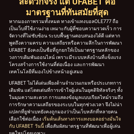
สะดวกจริง แต่ UFABET คือ
มาตรฐานที่ทันสมัยที่สุด
หากมองภาพรวมทั้งหมด ทางเข้าแทงบอลOLE777 ถือ
เป็นเว็บที่ใช้งานง่าย เหมาะกับผู้ที่ชอบความรวดเร็ว การ
จัดวางที่ไม่ซับซ้อน ระบบพื้นฐานตอบสนองได้ดี แต่หาก
พูดถึงความครบ ความเสถียรหรือความลึกในการพัฒนา
UFABET ยังคงเป็นชื่อที่ถูกยกให้เป็นมาตรฐานหลักของ
วงการเดิมพันออนไลน์ เพราะมีระบบหลังบ้านที่แข็งแรง
โครงสร้างการใช้งานที่ต่อเนื่อง และการพัฒนา
เทคโนโลยีที่มองไปข้างหน้าอยู่เสมอ
UFABET ไม่ได้เด่นเพียงด้านจำนวนเกมหรือประเภทการ
เดิมพัน แต่โดดเด่นที่การเข้าใจผู้เล่นในยุคดิจิทัลจริงๆ ทั้ง
ในมุมความสะดวก การแสดงข้อมูลแบบเรียลไทม์รวมถึง
การรักษาความเสถียรของระบบในทุกช่วงเวลา จึงไม่น่า
แปลกที่ยูฟ่าเบทยังคงถูกมองว่าเป็นเว็บหลักที่หลายคน
เลือกใช้ต่อเนื่อง
เริ่มต้นเส้นทางการแทงบอลอย่างมั่นใจ
กับ UFABET วันนี้
เพื่อสัมผัสมาตรฐานที่พัฒนาเพื่อผู้เล่น
ยุคใหม่โดยเฉพาะ